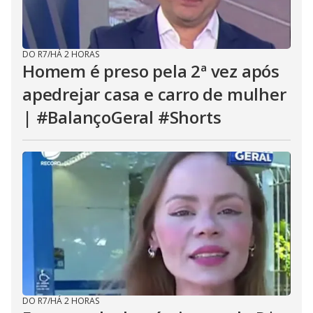
DO R7
/
HÁ 2 HORAS
Homem é preso pela 2ª vez após
apedrejar casa e carro de mulher
| #BalançoGeral #Shorts
DO R7
/
HÁ 2 HORAS