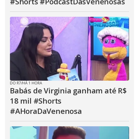
#Shorts #PodcastDasVenenosas
DO R7
/
HÁ 1 HORA
Babás de Virginia ganham até R$
18 mil #Shorts
#AHoraDaVenenosa