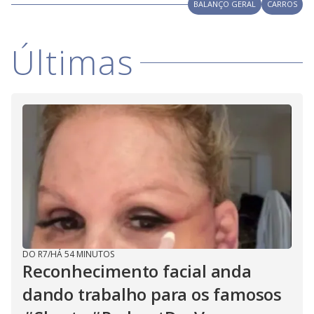
V
BALANÇO GERAL
CARROS
d
o
i
Últimas
d
e
o
DO R7
/
HÁ 54 MINUTOS
Reconhecimento facial anda
dando trabalho para os famosos