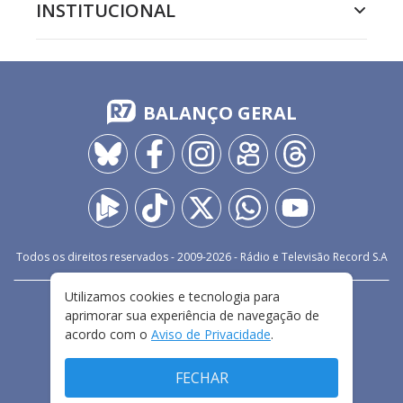
INSTITUCIONAL
BALANÇO GERAL
Todos os direitos reservados - 2009-
2026
- Rádio e Televisão Record S.A
Utilizamos cookies e tecnologia para
CARREIRA
FALE CONOSCO
PRIVACIDADE
aprimorar sua experiência de navegação de
TERMOS E CONDIÇÕES DE USO
acordo com o
Aviso de Privacidade
.
FECHAR