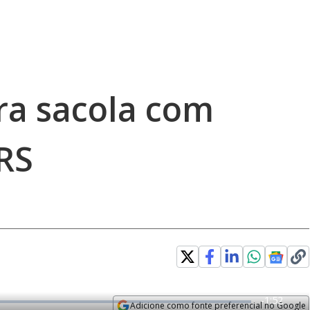
ra sacola com
 RS
R
-
1:52
Adicione como fonte preferencial no Google