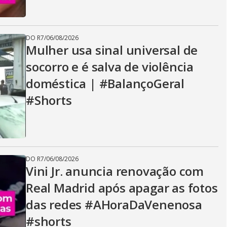
DO R7
/
06/08/2026
Mulher usa sinal universal de
socorro e é salva de violência
doméstica | #BalançoGeral
#Shorts
DO R7
/
06/08/2026
Vini Jr. anuncia renovação com
Real Madrid após apagar as fotos
das redes #AHoraDaVenenosa
#shorts