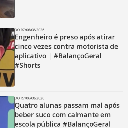
DO R7
/
06/08/2026
Engenheiro é preso após atirar
cinco vezes contra motorista de
aplicativo | #BalançoGeral
#Shorts
DO R7
/
06/08/2026
Quatro alunas passam mal após
beber suco com calmante em
escola pública #BalançoGeral