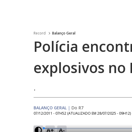
Record
Balanço Geral
Polícia encont
explosivos no
.
BALANÇO GERAL
|
Do R7
07/12/2011 - 07H52
(ATUALIZADO EM
28/07/2025 - 09H12
)
A+
A-
L