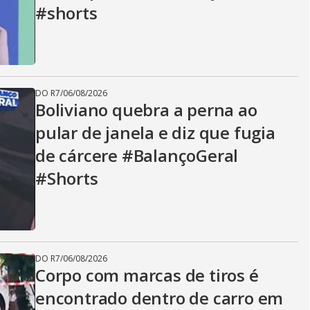
#shorts
DO R7
/
06/08/2026
Boliviano quebra a perna ao
pular de janela e diz que fugia
de cárcere #BalançoGeral
#Shorts
DO R7
/
06/08/2026
Corpo com marcas de tiros é
encontrado dentro de carro em