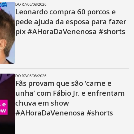
i
DO R7
/
06/08/2026
Leonardo compra 60 porcos e
d
pede ajuda da esposa para fazer
pix #AHoraDaVenenosa #shorts
e
o
DO R7
/
06/08/2026
Fãs provam que são ‘carne e
unha’ com Fábio Jr. e enfrentam
chuva em show
#AHoraDaVenenosa #shorts