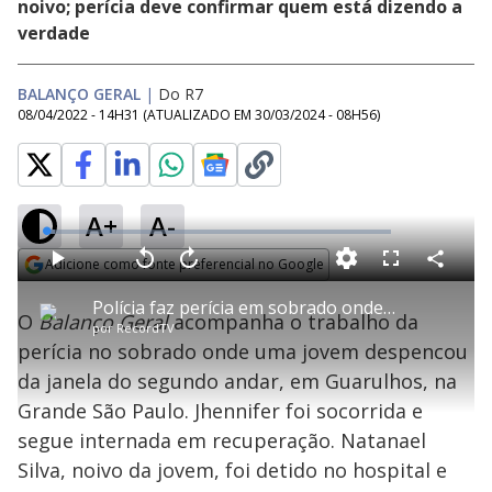
noivo; perícia deve confirmar quem está dizendo a
verdade
BALANÇO GERAL
|
Do R7
08/04/2022 - 14H31
(ATUALIZADO EM
30/03/2024 - 08H56
)
A+
A-
L
o
a
Adicione como fonte preferencial no Google
d
C
P
V
A
P
F
e
o
l
o
v
u
Opens in new window
d
m
a
l
a
l
:
Polícia faz perícia em sobrado onde jovem despencou de janela do 2º andar
p
y
t
n
l
2
O
Balanço Geral
acompanha o trabalho da
a
a
ç
s
.
por
RecordTV
r
r
a
c
6
t
1
r
l
r
4
perícia no sobrado onde uma jovem despencou
i
0
1
e
%
l
s
0
e
h
da janela do segundo andar, em Guarulhos, na
e
s
n
a
g
e
r
u
g
Grande São Paulo. Jhennifer foi socorrida e
n
u
a
d
n
o
d
segue internada em recuperação. Natanael
s
o
s
Silva, noivo da jovem, foi detido no hospital e