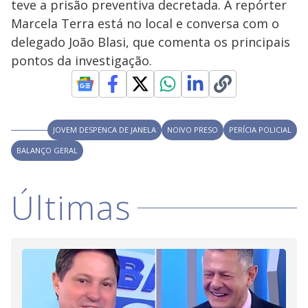
y
teve a prisão preventiva decretada. A repórter
Marcela Terra está no local e conversa com o
M
V
u
d
delegado João Blasi, que comenta os principais
o
pontos da investigação.
i
d
JOVEM DESPENCA DE JANELA
NOIVO PRESO
PERÍCIA POLICIAL
BALANÇO GERAL
e
Últimas
o