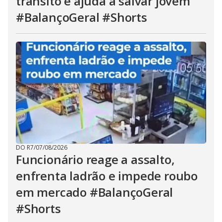
trânsito e ajuda a salvar jovem
#BalançoGeral #Shorts
DO R7
/
07/08/2026
Funcionário reage a assalto,
enfrenta ladrão e impede roubo
em mercado #BalançoGeral
#Shorts