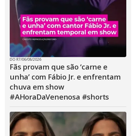
DO R7
/
06/08/2026
Fãs provam que são ‘carne e
unha’ com Fábio Jr. e enfrentam
chuva em show
#AHoraDaVenenosa #shorts