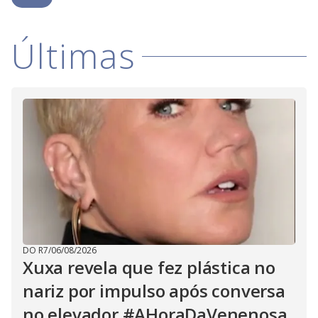
i
Últimas
d
e
o
DO R7
/
06/08/2026
Xuxa revela que fez plástica no
nariz por impulso após conversa
no elevador #AHoraDaVenenosa