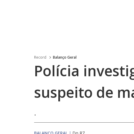
Record
Balanço Geral
Polícia invest
suspeito de m
.
BALANÇO GERAL
|
Do R7