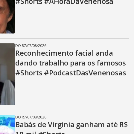
#Shorts #AHoraDaVenenosa
DO R7
/
07/08/2026
Reconhecimento facial anda
dando trabalho para os famosos
#Shorts #PodcastDasVenenosas
DO R7
/
07/08/2026
Babás de Virginia ganham até R$