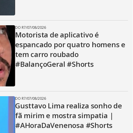
DO R7
/
07/08/2026
Motorista de aplicativo é
espancado por quatro homens e
tem carro roubado
#BalançoGeral #Shorts
DO R7
/
07/08/2026
Gusttavo Lima realiza sonho de
fã mirim e mostra simpatia |
#AHoraDaVenenosa #Shorts