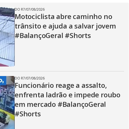
V
DO R7
/
07/08/2026
Motociclista abre caminho no
i
trânsito e ajuda a salvar jovem
#BalançoGeral #Shorts
d
e
DO R7
/
07/08/2026
Funcionário reage a assalto,
o
enfrenta ladrão e impede roubo
em mercado #BalançoGeral
#Shorts