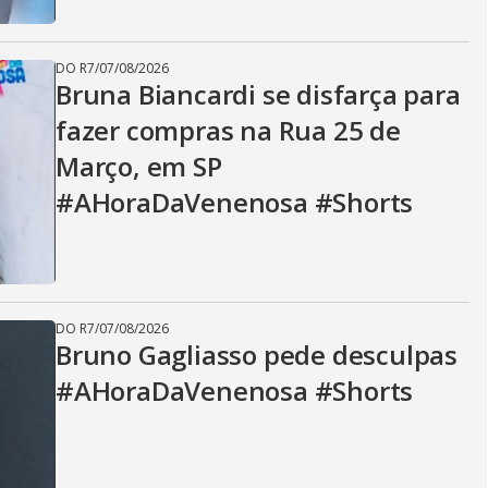
DO R7
/
07/08/2026
Bruna Biancardi se disfarça para
fazer compras na Rua 25 de
Março, em SP
#AHoraDaVenenosa #Shorts
DO R7
/
07/08/2026
Bruno Gagliasso pede desculpas
#AHoraDaVenenosa #Shorts