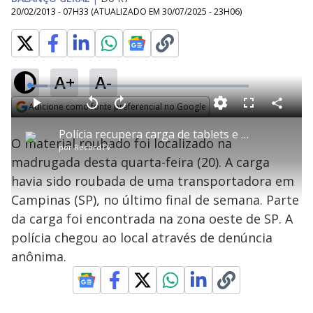
20/02/2013 - 07H33
(ATUALIZADO EM
30/07/2025 - 23H06
)
A+
A-
L
o
a
Adicione como fonte preferencial no Google
d
C
P
V
A
P
F
e
o
l
o
v
u
Opens in new window
d
m
a
l
a
l
:
Polícia recupera carga de tablets e celulares roubada em SP
p
y
t
n
l
8
O material roubado foi localizado na
a
a
ç
s
.
por
RecordTV
r
r
a
c
4
t
1
r
l
r
2
madrugada desta quarta-feira (20). A carga
i
0
1
e
%
l
s
0
e
h
havia sido roubada de uma transportadora em
e
s
n
a
g
e
r
u
g
Campinas (SP), no último final de semana. Parte
n
u
a
d
n
o
d
da carga foi encontrada na zona oeste de SP. A
s
o
s
polícia chegou ao local através de denúncia
y
anônima.
M
V
u
d
o