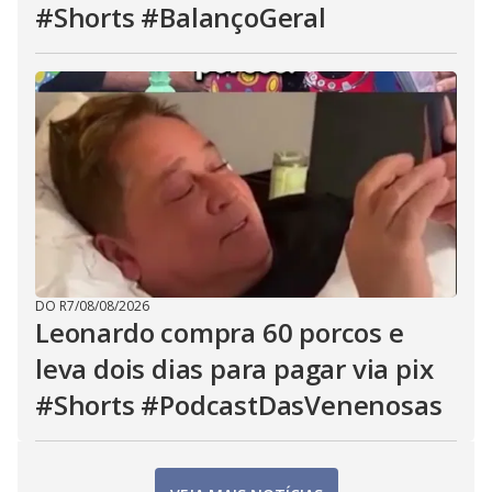
#Shorts #BalançoGeral
DO R7
/
08/08/2026
Leonardo compra 60 porcos e
leva dois dias para pagar via pix
#Shorts #PodcastDasVenenosas