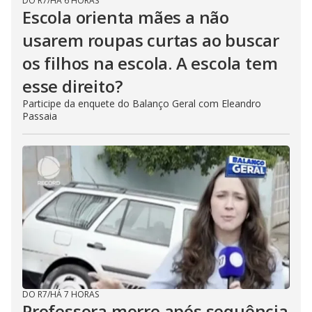
DO R7
/
HÁ 6 HORAS
Escola orienta mães a não
usarem roupas curtas ao buscar
os filhos na escola. A escola tem
esse direito?
Participe da enquete do Balanço Geral com Eleandro
Passaia
DO R7
/
HÁ 7 HORAS
Professora morre após sequência