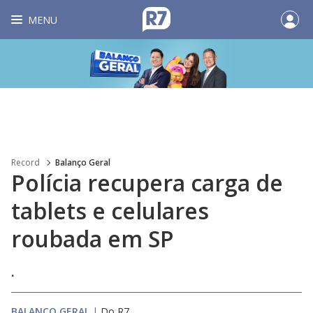
MENU
Record
Balanço Geral
Polícia recupera carga de
tablets e celulares
roubada em SP
.
BALANÇO GERAL
|
Do R7