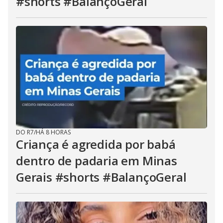
#shorts #BalançoGeral
DO R7
/
HÁ 8 HORAS
Criança é agredida por babá
dentro de padaria em Minas
Gerais #shorts #BalançoGeral