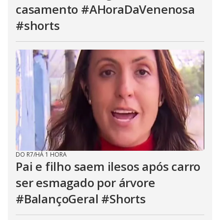
casamento #AHoraDaVenenosa
#shorts
DO R7
/
HÁ 1 HORA
Pai e filho saem ilesos após carro
ser esmagado por árvore
#BalançoGeral #Shorts