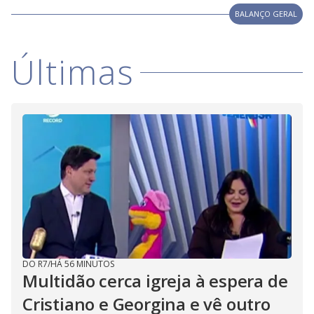
i
BALANÇO GERAL
d
Últimas
e
o
DO R7
/
HÁ 56 MINUTOS
Multidão cerca igreja à espera de
Cristiano e Georgina e vê outro