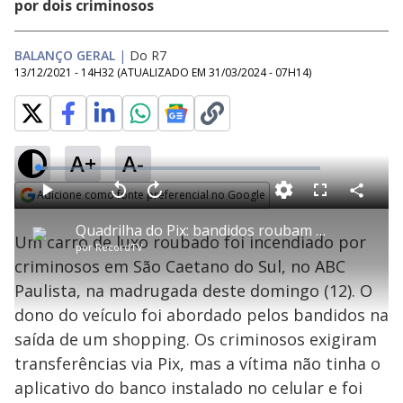
por dois criminosos
BALANÇO GERAL
|
Do R7
13/12/2021 - 14H32
(ATUALIZADO EM
31/03/2024 - 07H14
)
A+
A-
L
o
a
Adicione como fonte preferencial no Google
d
C
P
V
A
P
F
e
o
l
o
v
u
Opens in new window
d
m
a
l
a
l
:
Quadrilha do Pix: bandidos roubam e incendeiam carro de luxo no ABC Paulista
p
y
t
n
l
3
Um carro de luxo roubado foi incendiado por
a
a
ç
s
.
por
RecordTV
r
r
a
c
3
t
1
r
l
r
7
criminosos em São Caetano do Sul, no ABC
i
0
1
e
%
l
s
0
e
h
Paulista, na madrugada deste domingo (12). O
e
s
n
a
g
e
r
u
g
dono do veículo foi abordado pelos bandidos na
n
u
a
d
n
o
d
saída de um shopping. Os criminosos exigiram
s
o
s
transferências via Pix, mas a vítima não tinha o
y
aplicativo do banco instalado no celular e foi