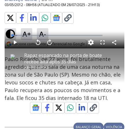
03/05/2012 - 08H58
(ATUALIZADO EM
28/07/2025 - 21H13
)
A+
A-
L
o
a
Adicione como fonte preferencial no Google
d
C
P
V
A
P
F
e
o
l
o
v
u
Opens in new window
d
m
a
l
a
l
:
Rapaz espancado na porta de boate
p
y
t
n
l
5
Paulo Ricardo, de 27 anos, foi brutalmente
a
a
ç
s
.
recebe alta após 35 dias
r
r
a
c
7
t
1
r
l
r
1
agredido quando saía de uma casa noturna na
i
por
RecordTV
0
1
e
%
l
s
0
e
h
zona sul de São Paulo (SP). Mesmo no chão, ele
e
s
n
a
g
e
r
u
g
levou socos e chutes na cabeça. Já em casa,
n
u
a
d
n
o
d
Paulo recupera aos poucos os movimentos e a
s
o
s
fala. Ele ficou 35 dias internado 18 na UTI.
y
M
V
u
d
o
BALANÇO GERAL
VIOLÊNCIA