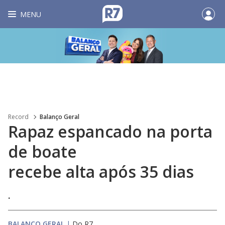
MENU
Record
Balanço Geral
Rapaz espancado na porta
de boate
recebe alta após 35 dias
.
BALANÇO GERAL
|
Do R7