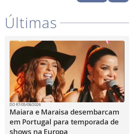
i
Últimas
d
e
o
DO R7
/
05/08/2026
Maiara e Maraisa desembarcam
em Portugal para temporada de
shows na Europa