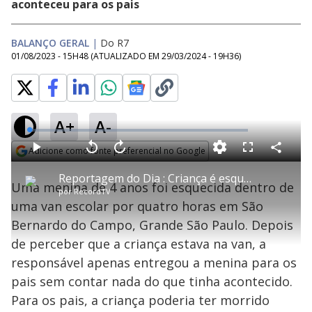
aconteceu para os pais
BALANÇO GERAL
|
Do R7
01/08/2023 - 15H48
(ATUALIZADO EM
29/03/2024 - 19H36
)
A+
A-
L
o
a
Adicione como fonte preferencial no Google
d
C
P
V
A
P
F
e
o
l
o
v
u
Opens in new window
d
m
a
l
a
l
:
Reportagem do Dia : Criança é esquecida dentro de van escolar por quatro horas
p
y
t
n
l
1
Uma menina de 4 anos foi esquecida dentro de
a
a
ç
s
.
por
RecordTV
r
r
a
c
5
t
1
r
l
r
9
uma van escolar por quatro horas em São
i
0
1
e
%
l
s
0
e
h
Bernardo do Campo, Grande São Paulo. Depois
e
s
n
a
g
e
r
u
g
de perceber que a criança estava na van, a
n
u
a
d
n
o
d
responsável apenas entregou a menina para os
s
o
s
pais sem contar nada do que tinha acontecido.
y
Para os pais, a criança poderia ter morrido