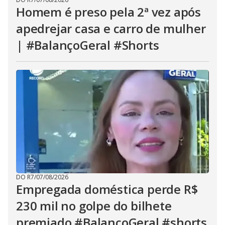
Homem é preso pela 2ª vez após
apedrejar casa e carro de mulher
| #BalançoGeral #Shorts
DO R7
/
07/08/2026
Empregada doméstica perde R$
230 mil no golpe do bilhete
premiado #BalançoGeral #shorts