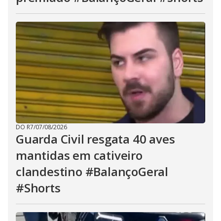
DO R7
/
07/08/2026
Guarda Civil resgata 40 aves
mantidas em cativeiro
clandestino #BalançoGeral
#Shorts