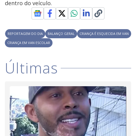
dentro do veículo.
M
V
u
d
o
i
REPORTAGEM DO DIA
BALANÇO GERAL
CRIANÇA É ESQUECIDA EM VAN
CRIANÇA EM VAN ESCOLAR
d
Últimas
e
o