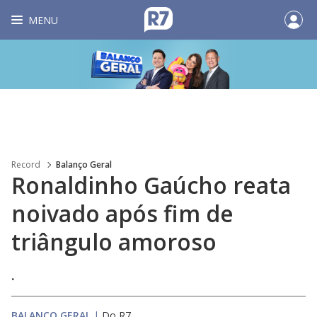
MENU
Record
Balanço Geral
Ronaldinho Gaúcho reata
noivado após fim de
triângulo amoroso
.
BALANÇO GERAL
|
Do R7