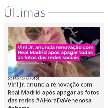
i
Últimas
d
e
o
DO R7
/
HÁ 34 MINUTOS
Vini Jr. anuncia renovação com
Real Madrid após apagar as fotos
das redes #AHoraDaVenenosa