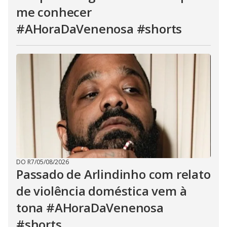
me conhecer
#AHoraDaVenenosa #shorts
DO R7
/
05/08/2026
Passado de Arlindinho com relato
de violência doméstica vem à
tona #AHoraDaVenenosa
#shorts