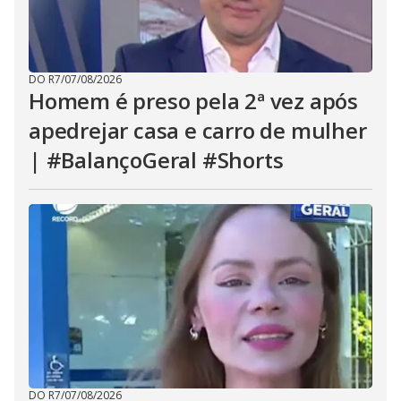
DO R7
/
07/08/2026
Homem é preso pela 2ª vez após
apedrejar casa e carro de mulher
| #BalançoGeral #Shorts
DO R7
/
07/08/2026