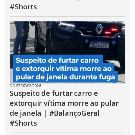
#Shorts
DO R7
/
07/08/2026
Suspeito de furtar carro e
extorquir vítima morre ao pular
de janela | #BalançoGeral
#Shorts