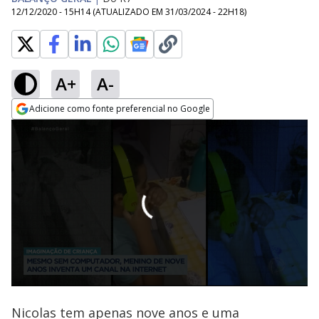
12/12/2020 - 15H14
(ATUALIZADO EM
31/03/2024 - 22H18
)
A+
A-
Adicione como fonte preferencial no Google
Opens in new window
Nicolas tem apenas nove anos e uma