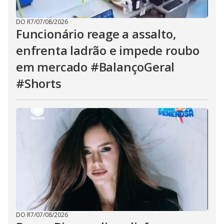
DO R7
/
07/08/2026
Funcionário reage a assalto,
enfrenta ladrão e impede roubo
em mercado #BalançoGeral
#Shorts
DO R7
/
07/08/2026