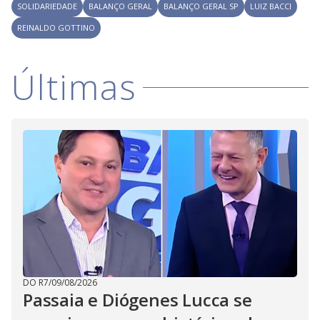
V
d
SOLIDARIEDADE
BALANÇO GERAL
BALANÇO GERAL SP
LUIZ BACCI
o
REINALDO GOTTINO
i
Últimas
d
e
o
DO R7
/
09/08/2026
Passaia e Diógenes Lucca se