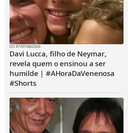
DO R7
/
07/08/2026
Davi Lucca, filho de Neymar,
revela quem o ensinou a ser
humilde | #AHoraDaVenenosa
#Shorts