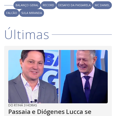
i
BALANÇO GERAL
RECORD
DESAFIO DA PASSARELA
MC DANIEL
FALCÃO
SULA MIRANDA
d
Últimas
e
o
DO R7
/
HÁ 3 HORAS
Passaia e Diógenes Lucca se