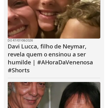
DO R7
/
07/08/2026
Davi Lucca, filho de Neymar,
revela quem o ensinou a ser
humilde | #AHoraDaVenenosa
#Shorts