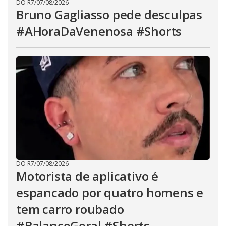
DO R7
/
07/08/2026
Bruno Gagliasso pede desculpas
#AHoraDaVenenosa #Shorts
DO R7
/
07/08/2026
Motorista de aplicativo é
espancado por quatro homens e
tem carro roubado
#BalançoGeral #Shorts