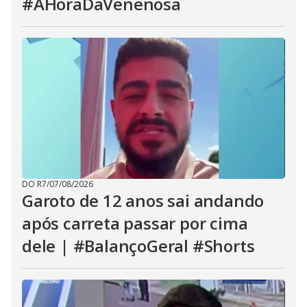
#AHoraDaVenenosa
DO R7
/
07/08/2026
Garoto de 12 anos sai andando
após carreta passar por cima
dele | #BalançoGeral #Shorts