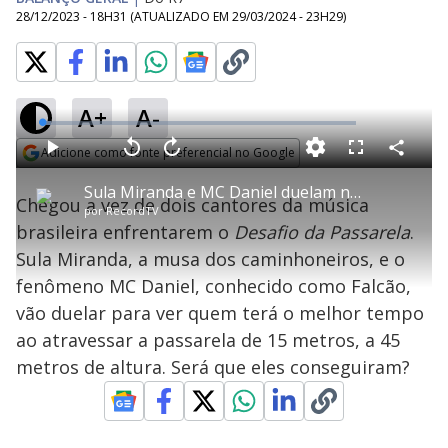
28/12/2023 - 18H31
(ATUALIZADO EM
29/03/2024 - 23H29
)
A+
A-
L
o
a
Adicione como fonte preferencial no Google
d
C
P
V
A
P
F
e
o
l
o
v
u
Opens in new window
d
m
a
l
a
l
:
Sula Miranda e MC Daniel duelam no Desafio da Passarela
p
y
t
n
l
2
Chegou a vez de dois cantores da música
a
a
ç
s
.
por
RecordTV
r
r
a
c
8
t
1
r
l
r
0
brasileira enfrentarem o
Desafio da Passarela
.
i
0
1
e
%
l
s
0
e
h
Sula Miranda, a musa dos caminhoneiros, e o
e
s
n
a
g
e
r
u
g
fenômeno MC Daniel, conhecido como Falcão,
n
u
a
d
n
o
d
vão duelar para ver quem terá o melhor tempo
s
o
s
ao atravessar a passarela de 15 metros, a 45
y
metros de altura. Será que eles conseguiram?
M
V
u
d
o