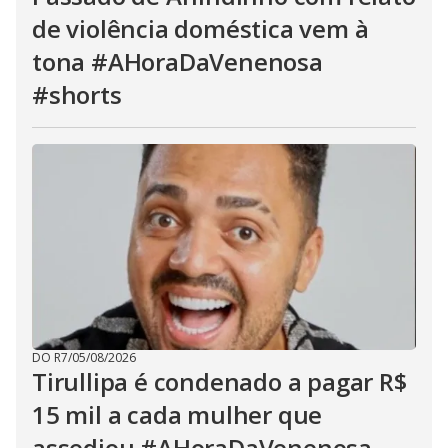
de violência doméstica vem à
tona #AHoraDaVenenosa
#shorts
DO R7
/
05/08/2026
Tirullipa é condenado a pagar R$
15 mil a cada mulher que
assediou #AHoraDaVenenosa