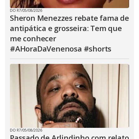
DO R7
/
05/08/2026
Sheron Menezzes rebate fama de
antipática e grosseira: Tem que
me conhecer
#AHoraDaVenenosa #shorts
DO R7
/
05/08/2026
Passado de Arlindinho com relato