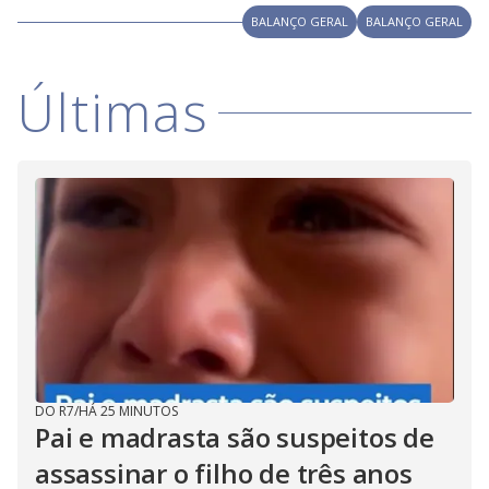
i
BALANÇO GERAL
BALANÇO GERAL
d
Últimas
e
o
DO R7
/
HÁ 25 MINUTOS
Pai e madrasta são suspeitos de
assassinar o filho de três anos