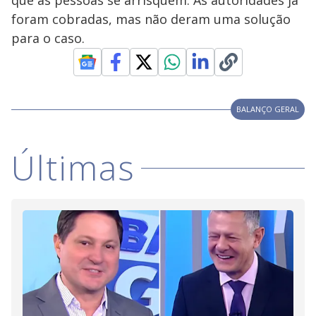
que as pessoas se arrisquem. As autoridades já
i
foram cobradas, mas não deram uma solução
para o caso.
d
e
BALANÇO GERAL
o
Últimas