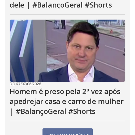
dele | #BalançoGeral #Shorts
DO R7
/
07/08/2026
Homem é preso pela 2ª vez após
apedrejar casa e carro de mulher
| #BalançoGeral #Shorts