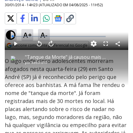
30/01/2014 - 14H23
(ATUALIZADO EM
04/08/2025 - 11H52
)
A+
A-
L
o
a
Adicione como fonte preferencial no Google
d
C
P
V
A
P
F
e
o
l
o
v
u
Opens in new window
d
m
a
l
a
l
:
"Tanque da Morte" já causou mais de 30 mortes, mas acesso continua fácil
p
y
t
n
l
1
O lago onde cinco adolescentes morreram
a
a
ç
s
.
por
RecordTV
r
r
a
c
3
t
1
r
l
r
0
afogados nesta quarta-feira (29) em Santo
i
0
1
e
%
l
s
0
e
h
André (SP) já é reconhecido pelo perigo que
e
s
n
a
g
e
r
u
g
oferece aos banhistas. A má fama lhe rendeu o
n
u
a
d
n
o
d
nome de "tanque da morte". Já foram
s
o
s
registradas mais de 30 mortes no local. Há
y
placas alertando sobre o risco de nadar no
lago, mas, segundo moradores da região, não
M
V
u
d
há qualquer vigilância ou empecilho para evitar
o