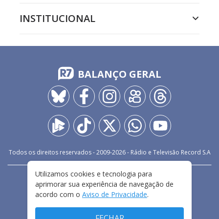
INSTITUCIONAL
BALANÇO GERAL
Todos os direitos reservados - 2009-
2026
- Rádio e Televisão Record S.A
Utilizamos cookies e tecnologia para
CARREIRA
FALE CONOSCO
PRIVACIDADE
aprimorar sua experiência de navegação de
TERMOS E CONDIÇÕES DE USO
acordo com o
Aviso de Privacidade
.
FECHAR