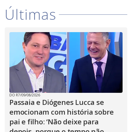
i
Últimas
d
e
o
DO R7
/
09/08/2026
Passaia e Diógenes Lucca se
emocionam com história sobre
pai e filho: ‘Não deixe para
depois, porque o tempo não