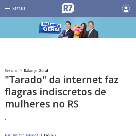
MENU
Record
Balanço Geral
"Tarado" da internet faz
flagras indiscretos de
mulheres no RS
.
BALANÇO GERAL
|
Do R7