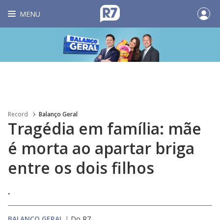
MENU
Record
Balanço Geral
Tragédia em família: mãe
é morta ao apartar briga
entre os dois filhos
.
BALANÇO GERAL
|
Do R7