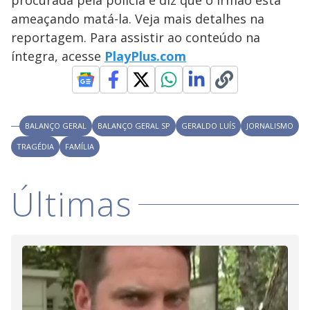
procurada pela polícia e diz que o irmão está
i
ameaçando matá-la. Veja mais detalhes na
reportagem. Para assistir ao conteúdo na
íntegra, acesse
PlayPlus.com
d
e
BALANÇO GERAL
BALANÇO GERAL SP
GERALDO LUÍS
JORNALISMO
o
TRAGÉDIA
FAMÍLIA
Últimas