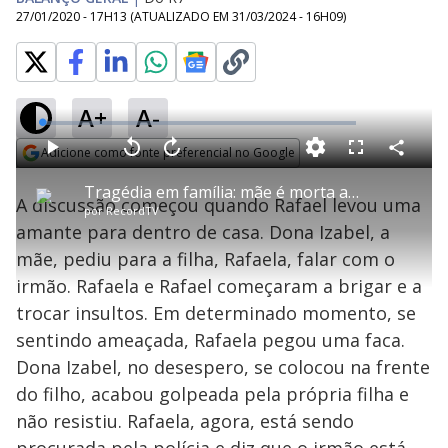
27/01/2020 - 17H13
(ATUALIZADO EM
31/03/2024 - 16H09
)
A+
A-
L
o
a
Adicione como fonte preferencial no Google
d
C
P
V
A
P
F
e
o
l
o
v
u
Opens in new window
d
m
a
l
a
l
:
Tragédia em família: mãe é morta ao apartar briga entre os dois filhos
p
y
t
n
l
1
A discussão começou quando Rafael levou uma
a
a
ç
s
.
por
RecordTV
r
r
a
c
0
t
1
r
l
r
8
amante para dentro de casa. Dona Izabel, a
i
0
1
e
%
l
s
0
e
h
mãe, pediu para a filha, Rafaela, falar com o
e
s
n
a
g
e
r
u
g
irmão. Rafaela e Rafael começaram a brigar e a
n
u
a
d
n
o
d
trocar insultos. Em determinado momento, se
s
o
s
sentindo ameaçada, Rafaela pegou uma faca.
y
Dona Izabel, no desespero, se colocou na frente
do filho, acabou golpeada pela própria filha e
M
V
u
d
não resistiu. Rafaela, agora, está sendo
o