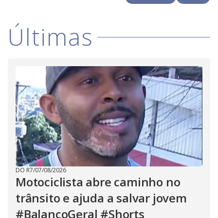
i
Últimas
d
e
o
DO R7
/
07/08/2026
Motociclista abre caminho no
trânsito e ajuda a salvar jovem
#BalançoGeral #Shorts