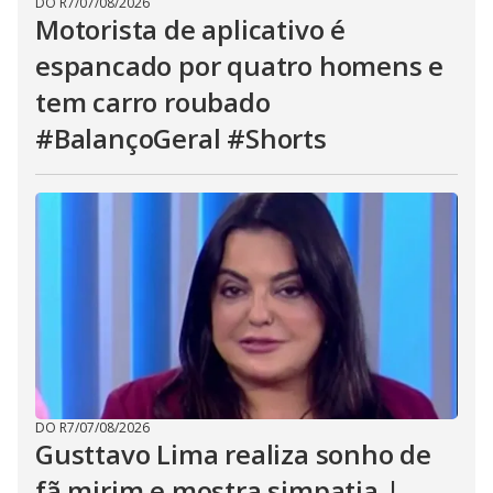
DO R7
/
07/08/2026
Motorista de aplicativo é
espancado por quatro homens e
tem carro roubado
#BalançoGeral #Shorts
DO R7
/
07/08/2026
Gusttavo Lima realiza sonho de
fã mirim e mostra simpatia |