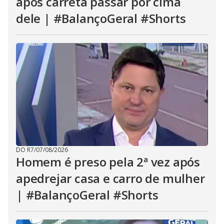
após carreta passar por cima
dele | #BalançoGeral #Shorts
DO R7
/
07/08/2026
Homem é preso pela 2ª vez após
apedrejar casa e carro de mulher
| #BalançoGeral #Shorts