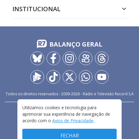
INSTITUCIONAL
BALANÇO GERAL
Todos os direitos reservados - 2009-
2026
- Rádio e Televisão Record S.A
Utilizamos cookies e tecnologia para
CARREIRA
FALE CONOSCO
PRIVACIDADE
aprimorar sua experiência de navegação de
TERMOS E CONDIÇÕES DE USO
acordo com o
Aviso de Privacidade
.
FECHAR