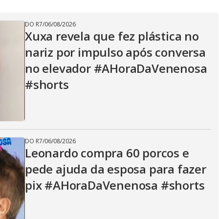
V
DO R7
/
06/08/2026
i
Xuxa revela que fez plástica no
nariz por impulso após conversa
d
no elevador #AHoraDaVenenosa
#shorts
e
DO R7
/
06/08/2026
o
Leonardo compra 60 porcos e
pede ajuda da esposa para fazer
pix #AHoraDaVenenosa #shorts