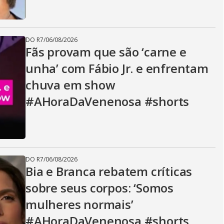
DO R7
/
06/08/2026
Fãs provam que são ‘carne e
unha’ com Fábio Jr. e enfrentam
chuva em show
#AHoraDaVenenosa #shorts
DO R7
/
06/08/2026
Bia e Branca rebatem críticas
sobre seus corpos: ‘Somos
mulheres normais’
#AHoraDaVenenosa #shorts