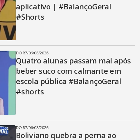
aplicativo | #BalançoGeral
#Shorts
DO R7
/
06/08/2026
Quatro alunas passam mal após
beber suco com calmante em
escola pública #BalançoGeral
#shorts
DO R7
/
06/08/2026
Boliviano quebra a perna ao