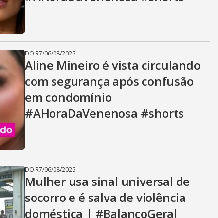
DO R7
/
06/08/2026
Aline Mineiro é vista circulando
com segurança após confusão
em condomínio
#AHoraDaVenenosa #shorts
DO R7
/
06/08/2026
Mulher usa sinal universal de
socorro e é salva de violência
doméstica | #BalançoGeral