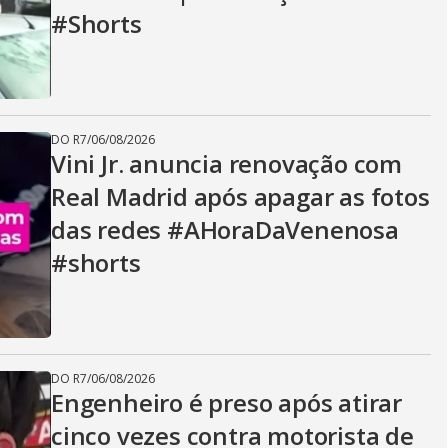
#Shorts
DO R7
/
06/08/2026
Vini Jr. anuncia renovação com
Real Madrid após apagar as fotos
das redes #AHoraDaVenenosa
#shorts
DO R7
/
06/08/2026
Engenheiro é preso após atirar
cinco vezes contra motorista de