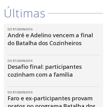
i
Últimas
d
DO R7
/
28/09/2016
e
André e Adelino vencem a final
do Batalha dos Cozinheiros
o
.
DO R7
/
28/09/2016
Desafio final: participantes
cozinham com a família
.
DO R7
/
28/09/2016
Faro e ex-participantes provam
pratos no programa Batalha dos