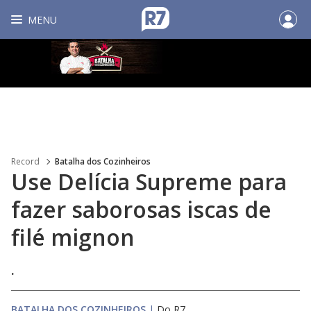
MENU
Record
Batalha dos Cozinheiros
Use Delícia Supreme para
fazer saborosas iscas de
filé mignon
.
BATALHA DOS COZINHEIROS
|
Do R7