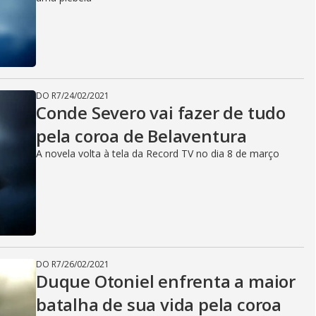
i
d
DO R7
/
24/02/2021
e
Conde Severo vai fazer de tudo
pela coroa de Belaventura
A novela volta à tela da Record TV no dia 8 de março
o
DO R7
/
26/02/2021
Duque Otoniel enfrenta a maior
batalha de sua vida pela coroa