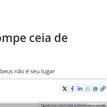
ompe ceia de
ebeus não é seu lugar
R
-
6:00
Adicione como fonte preferencial no Google