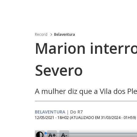
Record
Belaventura
Marion interr
Severo
A mulher diz que a Vila dos Pl
BELAVENTURA
|
Do R7
12/05/2021 - 18H02
(ATUALIZADO EM
31/03/2024 - 01H59
)
A+
A-
L