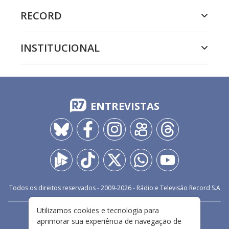
RECORD
INSTITUCIONAL
ENTREVISTAS
Todos os direitos reservados - 2009-
2026
- Rádio e Televisão Record S.A
Utilizamos cookies e tecnologia para
CARREIRA
FALE CONOSCO
PRIVACIDADE
aprimorar sua experiência de navegação de
TERMOS E CONDIÇÕES DE USO