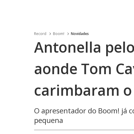
Record
Boom!
Novidades
Antonella pel
aonde Tom Cav
carimbaram o
O apresentador do Boom! já co
pequena