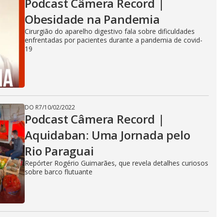
Podcast Câmera Record |
i
Obesidade na Pandemia
Cirurgião do aparelho digestivo fala sobre dificuldades
enfrentadas por pacientes durante a pandemia de covid-
d
19
e
DO R7
/
10/02/2022
Podcast Câmera Record |
o
Aquidaban: Uma Jornada pelo
Rio Paraguai
Repórter Rogério Guimarães, que revela detalhes curiosos
sobre barco flutuante