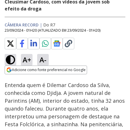
Cleusimar Cardoso, com vídeos da jovem sob
efeito da droga
CÂMERA RECORD
|
Do R7
23/09/2024 - 01H20
(ATUALIZADO EM
23/09/2024 - 01H20
)
A+
A-
Loaded
:
6.12%
Adicione como fonte preferencial no Google
Ativar
Som
Opens in new window
Entenda quem é Dilemar Cardoso da Silva,
conhecida como Djidja. A jovem natural de
Parintins (AM), interior do estado, tinha 32 anos
quando faleceu. Durante quatro anos, ela
interpretou uma personagem de destaque na
Festa Folclórica, a sinhazinha. Na penitenciária,