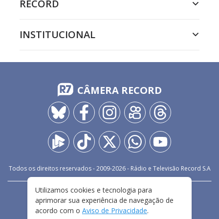
RECORD
INSTITUCIONAL
CÂMERA RECORD
Todos os direitos reservados - 2009-
2026
- Rádio e Televisão Record S.A
Utilizamos cookies e tecnologia para
CARREIRA
FALE CONOSCO
PRIVACIDADE
aprimorar sua experiência de navegação de
TERMOS E CONDIÇÕES DE USO
acordo com o
Aviso de Privacidade
.