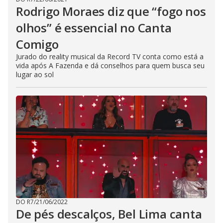
V
D
T
Rodrigo Moraes diz que “fogo nos
i
i
h
i
n
i
a
olhos” é essencial no Canta
s
d
l
m
o
Comigo
o
o
w
d
d
g
a
.
Jurado do reality musical da Record TV conta como está a
l
vida após A Fazenda e dá conselhos para quem busca seu
c
lugar ao sol
a
e
n
b
e
c
o
l
o
s
e
d
b
y
p
r
e
s
s
i
n
DO R7
/
21/06/2022
g
De pés descalços, Bel Lima canta
t
h