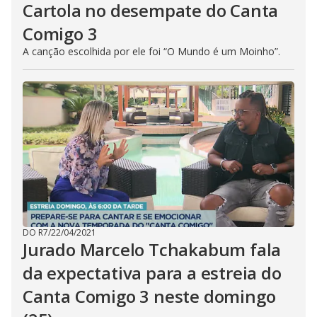
Cartola no desempate do Canta
e
E
s
Comigo 3
c
a
A canção escolhida por ele foi “O Mundo é um Moinho”.
p
e
k
e
y
o
r
a
c
t
i
v
a
t
i
n
g
t
DO R7
/
22/04/2021
h
Jurado Marcelo Tchakabum fala
e
c
l
da expectativa para a estreia do
o
s
Canta Comigo 3 neste domingo
e
b
u