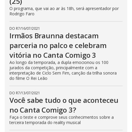
(25)
t
t
O programa, que vai ao ar às 18h, será apresentador por
o
Rodrigo Faro
n
.
DO R7
/
16/07/2021
Irmãos Braunna destacam
parceria no palco e celebram
vitória no Canta Comigo 3
Ao longo da temporada, a dupla emocionou os 100
jurados da competição, principalmente com a
interpretação de Ciclo Sem Fim, canção da trilha sonora
do filme O Rei Leão
DO R7
/
13/07/2021
Você sabe tudo o que aconteceu
no Canta Comigo 3?
Faça o teste e comprove seus conhecimentos sobre a
terceira temporada do reality musical