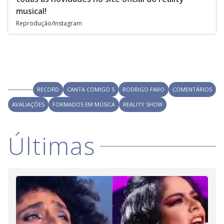
musical!
Reprodução/Instagram
RECORD
CANTA COMIGO 5
RODRIGO FARO
COMENTÁRIOS
AVALIAÇÕES
FORMADOS EM MÚSICA
REALITY SHOW
Últimas