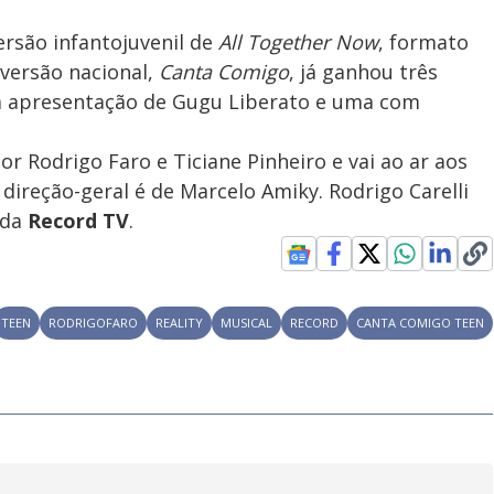
ersão infantojuvenil de
All Together Now
, formato
 versão nacional,
Canta Comigo
, já ganhou três
a apresentação de Gugu Liberato e uma com
r Rodrigo Faro e Ticiane Pinheiro e vai ao ar aos
A direção-geral é de Marcelo Amiky. Rodrigo Carelli
 da
Record TV
.
TEEN
RODRIGOFARO
REALITY
MUSICAL
RECORD
CANTA COMIGO TEEN