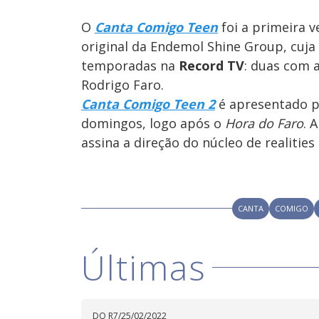
O
Canta Comigo Teen
foi a primeira v
original da Endemol Shine Group, cuja
temporadas na
Record TV
: duas com 
Rodrigo Faro.
Canta Comigo Teen 2
é apresentado po
domingos, logo após o
Hora do Faro
. 
assina a direção do núcleo de realities
CANTA
COMIGO
Últimas
DO R7
/
25/02/2022