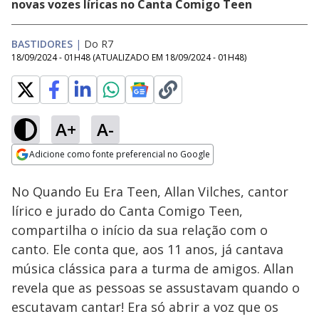
novas vozes líricas no Canta Comigo Teen
BASTIDORES
|
Do R7
18/09/2024 - 01H48
(ATUALIZADO EM
18/09/2024 - 01H48
)
A+
A-
Loaded
:
92.64%
Adicione como fonte preferencial no Google
Subtitles
Ativar
Som
Opens in new window
No Quando Eu Era Teen, Allan Vilches, cantor
lírico e jurado do Canta Comigo Teen,
compartilha o início da sua relação com o
canto. Ele conta que, aos 11 anos, já cantava
música clássica para a turma de amigos. Allan
revela que as pessoas se assustavam quando o
escutavam cantar! Era só abrir a voz que os