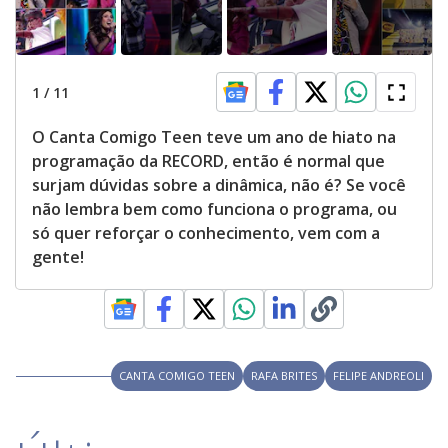
e
o
1
/
11
O Canta Comigo Teen teve um ano de hiato na
programação da RECORD, então é normal que
surjam dúvidas sobre a dinâmica, não é? Se você
não lembra bem como funciona o programa, ou
só quer reforçar o conhecimento, vem com a
gente!
CANTA COMIGO TEEN
RAFA BRITES
FELIPE ANDREOLI