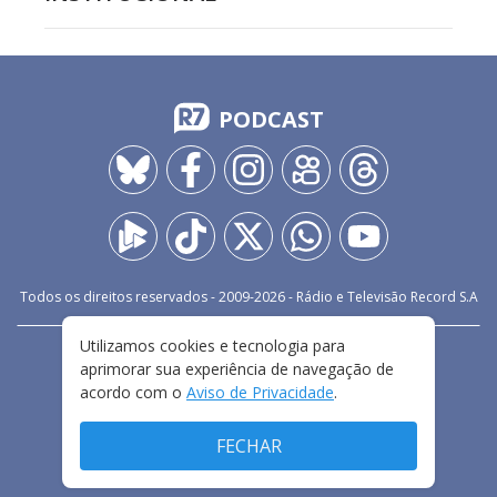
PODCAST
Todos os direitos reservados - 2009-
2026
- Rádio e Televisão Record S.A
Utilizamos cookies e tecnologia para
CARREIRA
FALE CONOSCO
PRIVACIDADE
aprimorar sua experiência de navegação de
TERMOS E CONDIÇÕES DE USO
acordo com o
Aviso de Privacidade
.
FECHAR