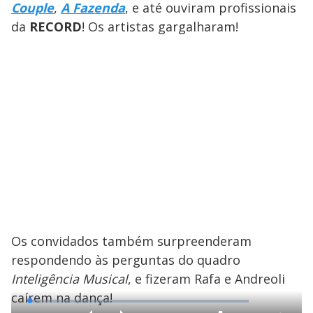
Couple
,
A Fazenda
, e até ouviram profissionais
da
RECORD
! Os artistas gargalharam!
Os convidados também surpreenderam
respondendo às perguntas do quadro
Inteligência Musical
, e fizeram Rafa e Andreoli
caírem na dança!
L
o