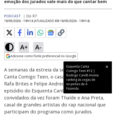
emoção dos jurados vale mais do que cantar bem
PODCAST
|
Do R7
18/05/2026 - 19H14
(ATUALIZADO EM
18/05/2026 - 19H14
)
A+
A-
Loaded
:
4.05%
Adicione como fonte preferencial no Google
Ativar
Som
Opens in new window
Esquenta Canta
A semanas da estreia da sexta temporada do
Comigo Teen #12 |
Rodrigo Carelli monta
Canta Comigo Teen, o casal de apresentadores
ranking às cegas de
Rafa Brites e Felipe Andreoli comanda mais um
ex-peões de A
Fazenda
episódio do Esquenta Canta Comigo Teen. Os
convidados da vez foram Thaíde e Ana Preta,
casal de grandes artistas do rap nacional que
participam do programa como jurados.