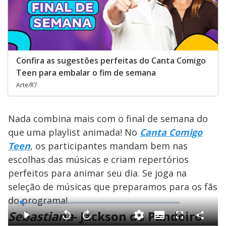
Confira as sugestões perfeitas do Canta Comigo
Teen para embalar o fim de semana
Arte/R7
Nada combina mais com o final de semana do
que uma playlist animada! No
Canta Comigo
Teen
, os participantes mandam bem nas
escolhas das músicas e criam repertórios
perfeitos para animar seu dia. Se joga na
seleção de músicas que preparamos para os fãs
do programa!
L
o
Sebastiana
- Jackson do Pandeiro
a
S
d
u
C
P
V
A
F
e