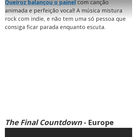
V
l
3
Queiroz balançou o painel
com canção
o
s
i
0
1
e
%
l
s
0
e
h
animada e perfeição vocal! A música mistura
e
s
n
a
g
e
i
r
u
g
rock com indie, e não tem uma só pessoa que
n
u
a
d
n
o
d
consiga ficar parada enquanto escuta.
s
o
s
d
y
e
M
V
u
d
o
o
i
d
e
The Final Countdown
- Europe