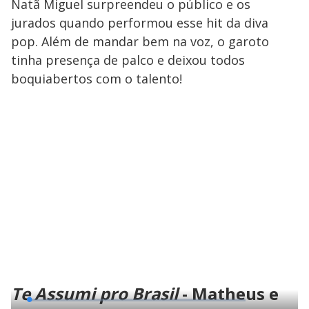
Natã Miguel surpreendeu o público e os
jurados quando performou esse hit da diva
pop. Além de mandar bem na voz, o garoto
tinha presença de palco e deixou todos
boquiabertos com o talento!
Te Assumi pro Brasil
- Matheus e
L