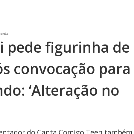
uenta
i pede figurinha de
ós convocação para
do: ‘Alteração no
resentador do Canta Comigo Teen também