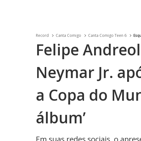
Record
Canta Comigo
Canta Comigo Teen 6
Esq
Felipe Andreol
Neymar Jr. ap
a Copa do Mun
álbum’
Em suas redes sociais, o ap