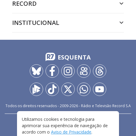
RECORD
INSTITUCIONAL
ESQUENTA
Todos os direitos reservados - 2009-
2026
- Rádio e Televisão Record S.A
Utilizamos cookies e tecnologia para
CARREIRA
FALE CONOSCO
PRIVACIDADE
aprimorar sua experiência de navegação de
TERMOS E CONDIÇÕES DE USO
acordo com o
Aviso de Privacidade
.