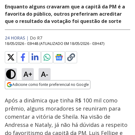
Enquanto alguns cravaram que a capitã da PM é a
favorita do público, outros preferiram acreditar
que o resultado da votação foi questão de sorte
24 HORAS
|
Do R7
18/05/2026 - 03H48
(ATUALIZADO EM
18/05/2026 - 03H47
)
A+
A-
Loaded
:
23.96%
Adicione como fonte preferencial no Google
Ativar
Som
Opens in new window
Após a dinâmica que tinha R$ 100 mil como
prêmio, alguns moradores se reuniram para
comentar a vitória de Sheila. Na visão de
Andressa e Nataly, já não há dúvidas a respeito
do favoritismo da capitã da PM. Luis Fellipe e