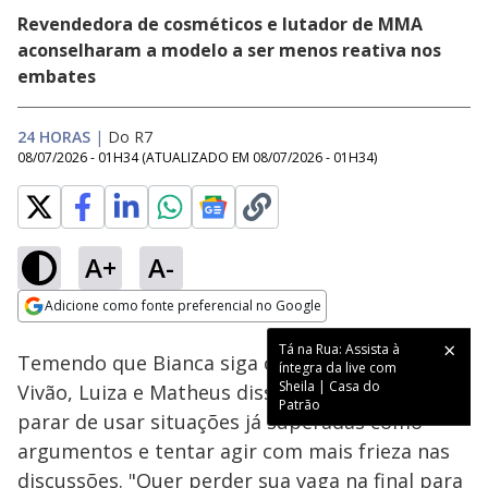
Revendedora de cosméticos e lutador de MMA
aconselharam a modelo a ser menos reativa nos
embates
24 HORAS
|
Do R7
08/07/2026 - 01H34
(ATUALIZADO EM
08/07/2026 - 01H34
)
A+
A-
Loaded
:
12.14%
Adicione como fonte preferencial no Google
Ativar
Som
Opens in new window
Tá na Rua: Assista à
Temendo que Bianca siga os passos de JP e
íntegra da live com
Sheila | Casa do
Vivão, Luiza e Matheus disseram para a modelo
Patrão
parar de usar situações já superadas como
argumentos e tentar agir com mais frieza nas
discussões. "Quer perder sua vaga na final para