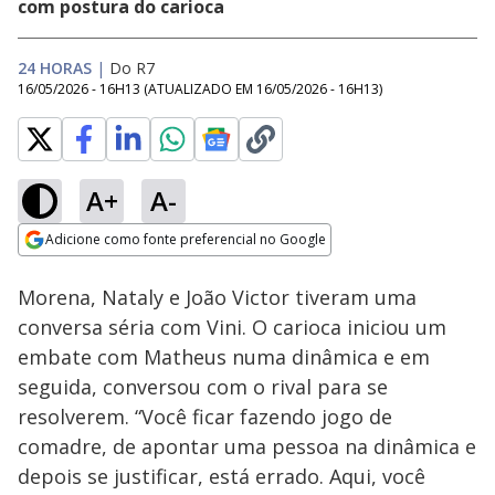
com postura do carioca
24 HORAS
|
Do R7
16/05/2026 - 16H13
(ATUALIZADO EM
16/05/2026 - 16H13
)
A+
A-
Loaded
:
17.21%
Adicione como fonte preferencial no Google
Ativar
Som
Opens in new window
Morena, Nataly e João Victor tiveram uma
conversa séria com Vini. O carioca iniciou um
embate com Matheus numa dinâmica e em
seguida, conversou com o rival para se
resolverem. “Você ficar fazendo jogo de
comadre, de apontar uma pessoa na dinâmica e
depois se justificar, está errado. Aqui, você