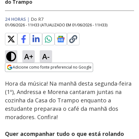
do Trampo
24 HORAS
|
Do R7
01/06/2026 - 11H33
(ATUALIZADO EM
01/06/2026 - 11H33
)
A+
A-
Loaded
:
29.54%
Adicione como fonte preferencial no Google
Ativar
Som
Opens in new window
Hora da música! Na manhã desta segunda-feira
(1º), Andressa e Morena cantaram juntas na
cozinha da Casa do Trampo enquanto a
estudante preparava o café da manhã dos
moradores. Confira!
Quer acompanhar tudo o que está rolando