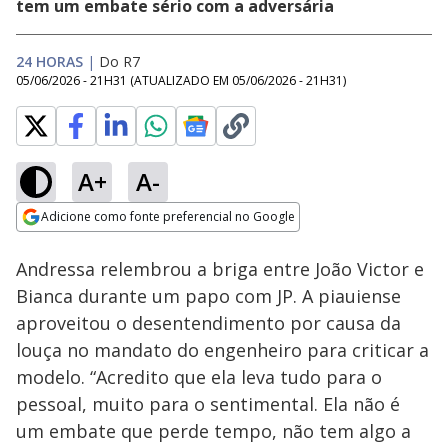
tem um embate sério com a adversária
24 HORAS
|
Do R7
05/06/2026 - 21H31
(ATUALIZADO EM
05/06/2026 - 21H31
)
A+
A-
Loaded
:
20.27%
Adicione como fonte preferencial no Google
Ativar
Som
Opens in new window
Andressa relembrou a briga entre João Victor e
Bianca durante um papo com JP. A piauiense
aproveitou o desentendimento por causa da
louça no mandato do engenheiro para criticar a
modelo. “Acredito que ela leva tudo para o
pessoal, muito para o sentimental. Ela não é
um embate que perde tempo, não tem algo a