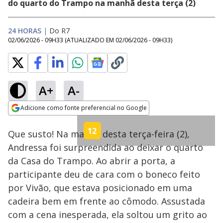
do quarto do Trampo na manhã desta terça (2)
24 HORAS
|
Do R7
02/06/2026 - 09H33
(ATUALIZADO EM
02/06/2026 - 09H33
)
A+
A-
Loaded
:
84.06%
Adicione como fonte preferencial no Google
Ativar
Som
Opens in new window
12
Que susto! Na manhã desta terça-feira (2),
Andressa foi surpreendida ao deixar o quarto
da Casa do Trampo. Ao abrir a porta, a
participante deu de cara com o boneco feito
por Vivão, que estava posicionado em uma
cadeira bem em frente ao cômodo. Assustada
com a cena inesperada, ela soltou um grito ao