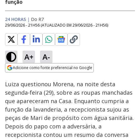
função
24 HORAS
|
Do R7
29/06/2026 - 21H56
(ATUALIZADO EM
29/06/2026 - 21H56
)
A+
A-
Loaded
:
25.02%
Adicione como fonte preferencial no Google
Ativar
Som
Opens in new window
Luiza questionou Morena, na noite desta
segunda-feira (29), sobre as roupas manchadas
que apareceram na Casa. Enquanto cumpria a
função da lavanderia, a recepcionista sujou as
peças de Mari de propósito com água sanitária.
Depois do papo com a adversária, a
recepcionista contou um resumo da conversa