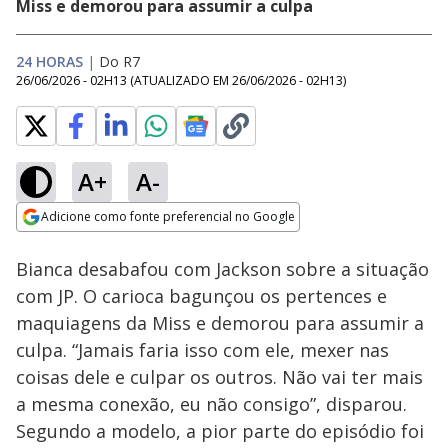
Miss e demorou para assumir a culpa
24 HORAS
|
Do R7
26/06/2026 - 02H13
(ATUALIZADO EM
26/06/2026 - 02H13
)
A+
A-
Loaded
:
42.56%
Adicione como fonte preferencial no Google
Ativar
Som
Opens in new window
Bianca desabafou com Jackson sobre a situação
com JP. O carioca bagunçou os pertences e
maquiagens da Miss e demorou para assumir a
culpa. “Jamais faria isso com ele, mexer nas
coisas dele e culpar os outros. Não vai ter mais
a mesma conexão, eu não consigo”, disparou.
Segundo a modelo, a pior parte do episódio foi