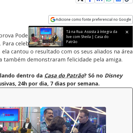
Adicione como fonte preferencial no Google
Velocidade
Opens in new window
Tá na Rua: Assista à íntegra da
rova Poder do Voto. Essa foi a primeira conquista
live com Sheila | Casa do
Patrão
 Para celebrar o feito, a ambulante chegou a rolar
 ela cantou o resultado com os seus aliados na área
na também demonstraram felicidade pela amiga.
olando dentro da
Casa do Patrão
? Só no
Disney
ivas, 24h por dia, 7 dias por semana.