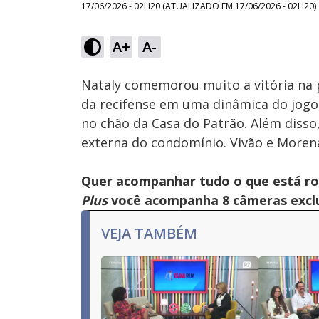
17/06/2026 - 02H20
(ATUALIZADO EM
17/06/2026 - 02H20
)
Loaded
:
37.73%
A+
A-
Ativar
Som
Nataly comemorou muito a vitória na p
da recifense em uma dinâmica do jogo.
no chão da Casa do Patrão. Além disso,
externa do condomínio. Vivão e More
Quer acompanhar tudo o que está r
Plus
você acompanha 8 câmeras exclus
VEJA TAMBÉM