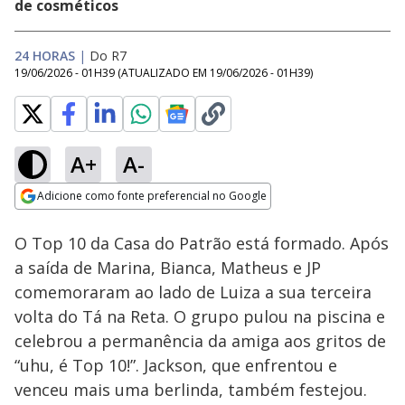
de cosméticos
24 HORAS
|
Do R7
19/06/2026 - 01H39
(ATUALIZADO EM
19/06/2026 - 01H39
)
A+
A-
Loaded
:
20.90%
Adicione como fonte preferencial no Google
Ativar
Som
Opens in new window
O Top 10 da Casa do Patrão está formado. Após
a saída de Marina, Bianca, Matheus e JP
comemoraram ao lado de Luiza a sua terceira
volta do Tá na Reta. O grupo pulou na piscina e
celebrou a permanência da amiga aos gritos de
“uhu, é Top 10!”. Jackson, que enfrentou e
venceu mais uma berlinda, também festejou.