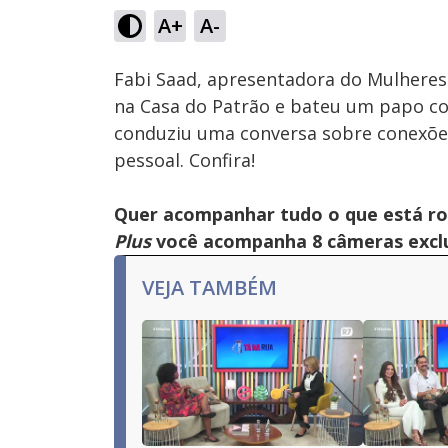
11.43%
A+
A-
Ativar
Som
Fabi Saad, apresentadora do Mulheres 
na Casa do Patrão e bateu um papo c
conduziu uma conversa sobre conexões
pessoal. Confira!
Quer acompanhar tudo o que está r
Plus
você acompanha 8 câmeras exclus
VEJA TAMBÉM