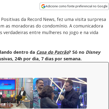
Adicione como fonte preferencial no Google
Velocidade
Opens in new window
Tá na Rua: Assista à íntegra da
Positivas da Record News, fez uma visita surpresa
live com Sheila | Casa do
Patrão
om as moradoras do condomínio. A comunicadora
 verdadeiras entre mulheres no jogo e na vida
olando dentro da
Casa do Patrão
? Só no
Disney
ivas, 24h por dia, 7 dias por semana.