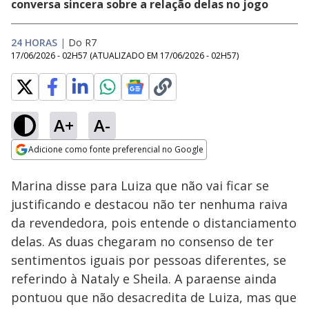
conversa sincera sobre a relação delas no jogo
24 HORAS
|
Do R7
17/06/2026 - 02H57
(ATUALIZADO EM
17/06/2026 - 02H57
)
A+
A-
Loaded
:
13.56%
Adicione como fonte preferencial no Google
Ativar
Som
Opens in new window
Marina disse para Luiza que não vai ficar se
justificando e destacou não ter nenhuma raiva
da revendedora, pois entende o distanciamento
delas. As duas chegaram no consenso de ter
sentimentos iguais por pessoas diferentes, se
referindo à Nataly e Sheila. A paraense ainda
pontuou que não desacredita de Luiza, mas que