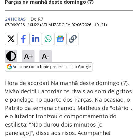
Parças na manhã deste domingo (7)
24 HORAS
|
Do R7
07/06/2026 - 10H22
(ATUALIZADO EM
07/06/2026 - 10H21
)
A+
A-
Loaded
:
22.49%
Adicione como fonte preferencial no Google
Ativar
Som
Opens in new window
Hora de acordar! Na manhã deste domingo (7),
Vivão decidiu acordar os rivais ao som de gritos
e panelaço no quarto dos Parças. Na ocasião, o
Patrão da semana chamou Matheus de "otário",
e o lutador ironizou o comportamento do
estilista: "Não durou dois minutos [o
panelaço]", disse aos risos. Acompanhe!