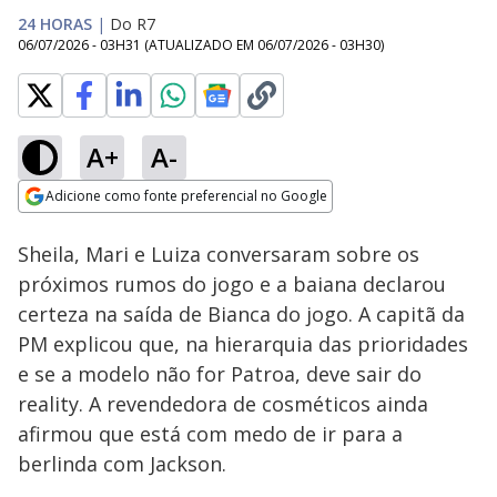
24 HORAS
|
Do R7
06/07/2026 - 03H31
(ATUALIZADO EM
06/07/2026 - 03H30
)
A+
A-
Loaded
:
36.21%
Adicione como fonte preferencial no Google
Ativar
Som
Opens in new window
Sheila, Mari e Luiza conversaram sobre os
próximos rumos do jogo e a baiana declarou
certeza na saída de Bianca do jogo. A capitã da
PM explicou que, na hierarquia das prioridades
e se a modelo não for Patroa, deve sair do
reality. A revendedora de cosméticos ainda
afirmou que está com medo de ir para a
berlinda com Jackson.