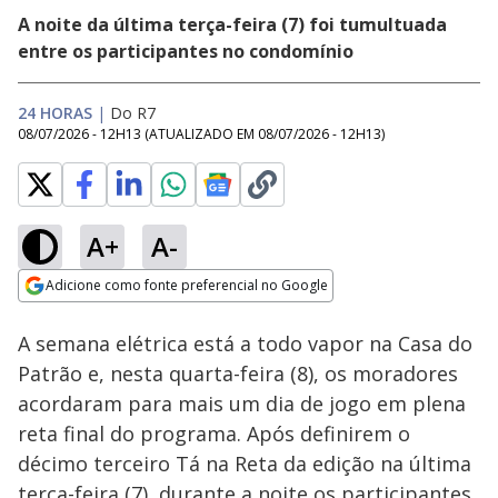
A noite da última terça-feira (7) foi tumultuada
entre os participantes no condomínio
24 HORAS
|
Do R7
08/07/2026 - 12H13
(ATUALIZADO EM
08/07/2026 - 12H13
)
A+
A-
Loaded
:
100.00%
Adicione como fonte preferencial no Google
Ativar
Som
Opens in new window
A semana elétrica está a todo vapor na Casa do
Patrão e, nesta quarta-feira (8), os moradores
acordaram para mais um dia de jogo em plena
reta final do programa. Após definirem o
décimo terceiro Tá na Reta da edição na última
terça-feira (7), durante a noite os participantes