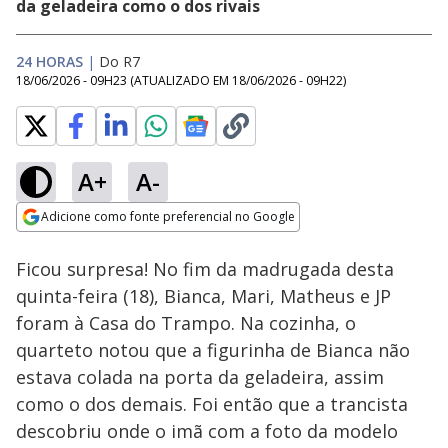
da geladeira como o dos rivais
24 HORAS
|
Do R7
18/06/2026 - 09H23
(ATUALIZADO EM
18/06/2026 - 09H22
)
A+
A-
Loaded
:
100.00%
Adicione como fonte preferencial no Google
Ativar
Som
Opens in new window
Ficou surpresa! No fim da madrugada desta
quinta-feira (18), Bianca, Mari, Matheus e JP
foram à Casa do Trampo. Na cozinha, o
quarteto notou que a figurinha de Bianca não
estava colada na porta da geladeira, assim
como o dos demais. Foi então que a trancista
descobriu onde o imã com a foto da modelo